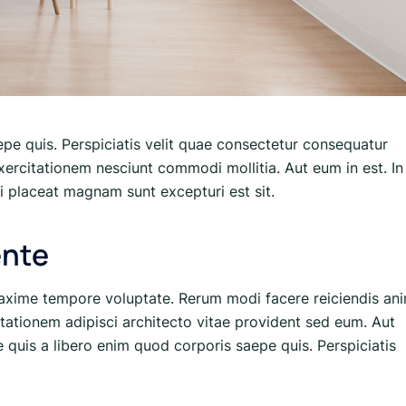
epe quis. Perspiciatis velit quae consectetur consequatur
exercitationem nesciunt commodi mollitia. Aut eum in est. In
i placeat magnam sunt excepturi est sit.
ente
axime tempore voluptate. Rerum modi facere reiciendis ani
itationem adipisci architecto vitae provident sed eum. Aut
que quis a libero enim quod corporis saepe quis. Perspiciatis